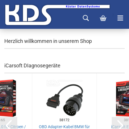
Herzlich willkommen in unserem Shop
iCarsoft DIagnosegeräte
165
38172
38
0 für Citroen /
OBD Adapter-Kabel BMW für
iCarsoft E