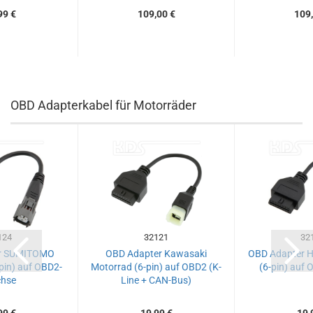
99 €
109,00 €
109,
OBD Adapterkabel für Motorräder
124
32121
32
r SUMITOMO
OBD Adapter Kawasaki
OBD Adapter H
pin) auf OBD2-
Motorrad (6-pin) auf OBD2 (K-
(6-pin) auf
hse
Line + CAN-Bus)