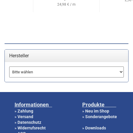
2,50 
24,98 € / m
Hersteller
Informationen
Produkte
Zahlung
Neu im Shop
»
»
Versand
Sonderangebote
»
»
Datenschutz
»
Widerrufsrecht
Downloads
»
»