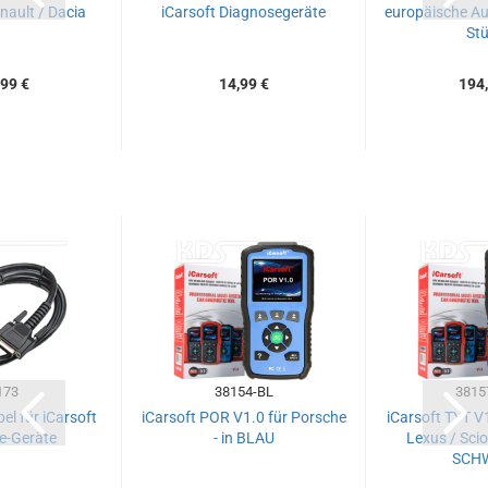
nault / Dacia
iCarsoft Diagnosegeräte
europäische A
Stü
99 €
14,99 €
194,
173
38154-BL
3815
l für iCarsoft
iCarsoft POR V1.0 für Porsche
iCarsoft TYT V1
e-Geräte
- in BLAU
Lexus / Scion
SCH