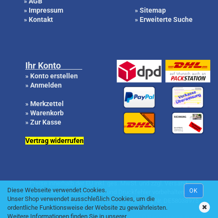
AGB
»
Impressum
Sitemap
»
»
Kontakt
Erweiterte Suche
»
»
Ihr Konto
Konto erstellen
»
Anmelden
»
Merkzettel
»
Warenkorb
»
Zur Kasse
»
Vertrag widerrufen
Preise innerhalb der EU inkl. ges. MwSt. und zzgl. Versand.
Diese Webseite verwendet Cookies.
OK
Zwischenverkauf, Irrtümer und Druckfehler vorbehalten.
Unser Shop verwendet ausschleßlich Cookies, um die
Abholungen nach Absprache möglich. WEEE-Reg.Nr. DE58038975
ordentliche Funktionsweise der Website zu gewährleisten.
Weitere Informationen finden Sie in unserer
Online Shop by
Gambio.de
|| Content by Küster DatenSysteme © 2026