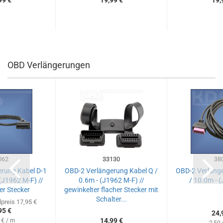
99 €
19,99 €
19,
OBD Verlängerungen
062
33130
38
rung Kabel D-1
OBD-2 Verlängerung Kabel Q /
OBD-2 Verlänge
 (J1962 M-F) //
0.6m - (J1962 M-F) //
/ 10.0m - 
er Stecker
gewinkelter flacher Stecker mit
Schalter...
preis 17,95 €
95 €
24,
14,99 €
 € / m