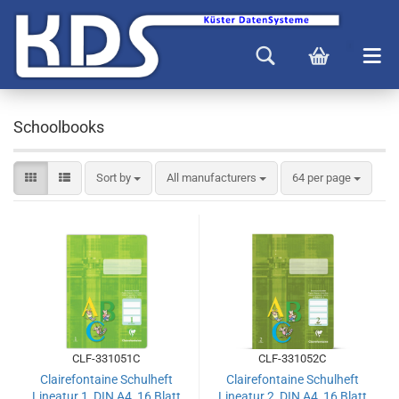
Schoolbooks
Sort by
All manufacturers
64 per page
CLF-331051C
CLF-331052C
Clairefontaine Schulheft
Clairefontaine Schulheft
Lineatur 1, DIN A4, 16 Blatt
Lineatur 2, DIN A4, 16 Blatt