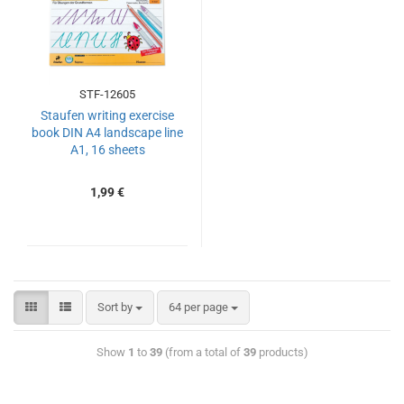
STF-12605
Staufen writing exercise
book DIN A4 landscape line
A1, 16 sheets
1,99 €
Sort by
64 per page
Show
1
to
39
(from a total of
39
products)