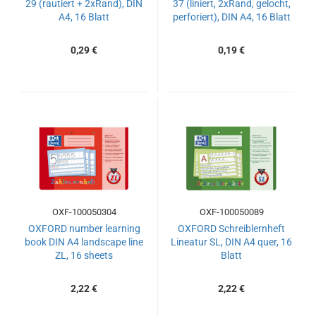
29 (rautiert + 2xRand), DIN
37 (liniert, 2xRand, gelocht,
A4, 16 Blatt
perforiert), DIN A4, 16 Blatt
0,29 €
0,19 €
OXF-100050304
OXF-100050089
OXFORD number learning
OXFORD Schreiblernheft
book DIN A4 landscape line
Lineatur SL, DIN A4 quer, 16
ZL, 16 sheets
Blatt
2,22 €
2,22 €