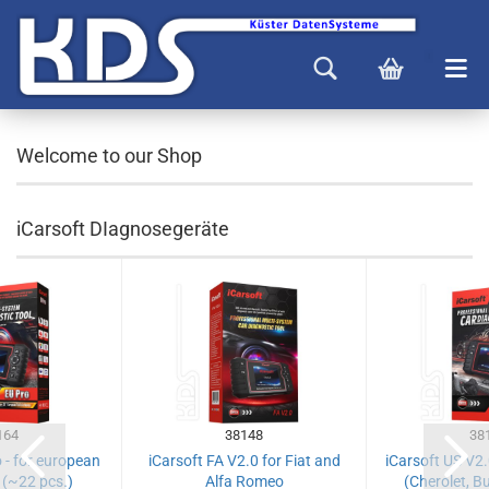
Welcome to our Shop
iCarsoft DIagnosegeräte
164
38148
38
 - for european
iCarsoft FA V2.0 for Fiat and
iCarsoft US V2.
 (~22 pcs.)
Alfa Romeo
(Cherolet, Bu