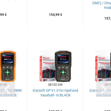
GMC) / Chrys
Hold
99 €
154,99 €
157,
0-OR
38152-SW
3815
 V1.0 for BMW
iCarsoft OP V1.0 for Opel and
iCarsoft RT V1
 in ORANGE
Vauxhall - in BLACK
and Dacia