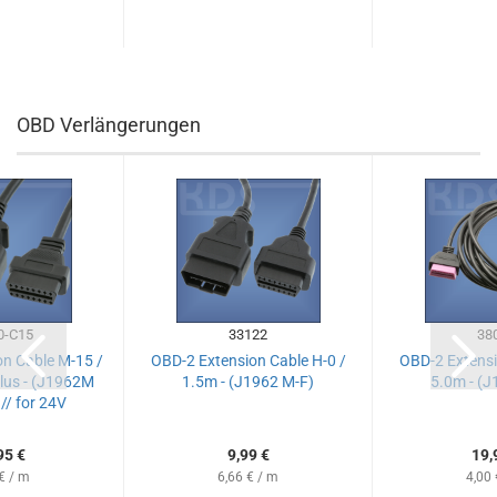
OBD Verlängerungen
0-C15
33122
38
n Cable M-15 /
OBD-2 Extension Cable H-0 /
OBD-2 Extensi
lus - (J1962M
1.5m - (J1962 M-F)
5.0m - (J
 // for 24V
95 €
9,99 €
19,
€ / m
6,66 € / m
4,00 