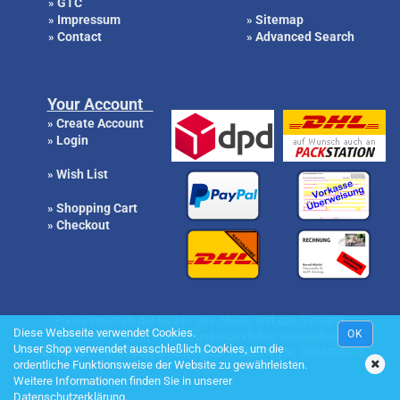
GTC
»
Impressum
Sitemap
»
»
Contact
Advanced Search
»
»
Your Account
Create Account
»
Login
»
Wish List
»
Shopping Cart
»
Checkout
»
Preise innerhalb der EU inkl. ges. MwSt. und zzgl. Versand.
Diese Webseite verwendet Cookies.
OK
Zwischenverkauf, Irrtümer und Druckfehler vorbehalten.
Unser Shop verwendet ausschleßlich Cookies, um die
Abholungen nach Absprache möglich. WEEE-Reg.Nr. DE58038975
ordentliche Funktionsweise der Website zu gewährleisten.
Weitere Informationen finden Sie in unserer
Online Shop by
Gambio.de
|| Content by Küster DatenSysteme © 2026
Datenschutzerklärung
.