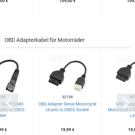
00 €
109,00 €
109,
OBD Adapterkabel für Motorräder
124
32134
32
r SUMITOMO
OBD Adapter Sinnis Motorcycle
OBD Adap
pin) to OBD2-
(6-pin) to OBD2-Socket
Motorcycle 4 P
ket
Li
99 €
19,99 €
19,