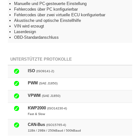
Manuelle und PC-gesteuerte Einstellung
Fehlercodes über PC konfigurierbar
Fehlercodes über zwei virtuelle ECU konfigurierbar
Akustische und optische Einstellhilfe
VIN wird erzeugt
Laserdesign
OBD-Standardanschluss
UNTERSTÜTZTE PROTOKOLLE
ISO
(ISO9141-2)
PWM
(SAE J1850)
VPWM
(SAE J1850)
KWP2000
(ISO14230-4)
Fast & Slow
CAN-Bus
(ISO15765-4)
11Bit / 29Bit / 250kBaud / 500kBaud