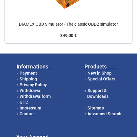
DIAMEX OBD Simulator - The classic OBD2 simulator
349,00 €
Informations
Products
Payment
New in Shop
»
»
Shipping
Special Offers
»
»
Privacy Policy
»
Withdrawal
Support &
»
»
Withdrawalform
Downloads
»
GTC
»
Impressum
Sitemap
»
»
Contact
Advanced Search
»
»
Your Account