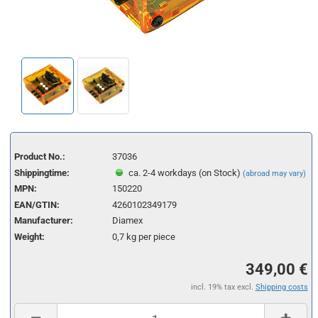
Product No.:
37036
Shippingtime:
ca. 2-4 workdays (on Stock)
(abroad may vary)
MPN:
150220
EAN/GTIN:
4260102349179
Manufacturer:
Diamex
Weight:
0,7
kg per piece
349,00 €
incl. 19% tax excl.
Shipping costs