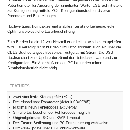
Schalter. Oben angebrachte Standard Diagnosebuchse. Vorne drei
Potentiometer für Änderung der simulierten Werte. USB Schnittstelle
zur Konfigurierung mittels PCs. Konfigurationstool für diverse
Parameter und Einstellungen.
Hochwertiges, kompaktes und stabiles Kunststoffgehäuse, edle
Optik, unverwüstliche Laserbeschriftung.
Zum Betrieb ist ein 12-Volt Netzteil erforderlich, welches mitgeliefert
wird. Es versorgt nicht nur den Simulator, sondern auch ein über die
OBD2-Buchse angeschlossenes Testgerät mit Strom. Die USB-
Buchse dient zum Update der Simulator-Betriebssoftware und zur
Konfiguration. Ein Anschluß an den PC ist für den reinen
Simulationsbetrieb nicht nötig.
FEATURES
Zwei simulierte Steuergeräte (ECU)
Drei einstellbare Parameter (default 0D/0C/05)
Maximal neun Fehlercodes aktivierbar
Simuliertes Löschen der Fehlercodes möglich
Originalgetreues ISO und KWP Timeout
Drei Tasten Bedienung und PC-Fernsteuerung wahlweise
Firmware-Update über PC-Control-Software