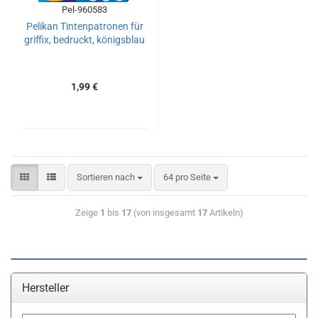
Pel-960583
Pelikan Tintenpatronen für
griffix, bedruckt, königsblau
1,99 €
Sortieren nach
64 pro Seite
Zeige
1
bis
17
(von insgesamt
17
Artikeln)
Hersteller