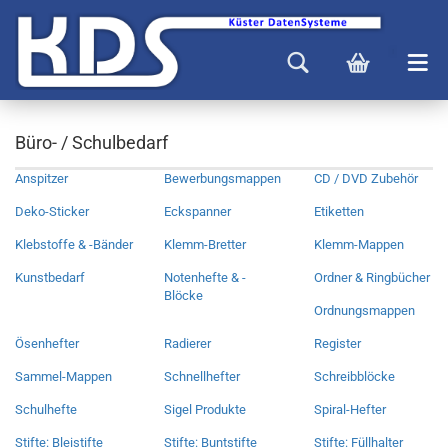
Büro- / Schulbedarf
Anspitzer
Bewerbungsmappen
CD / DVD Zubehör
Deko-Sticker
Eckspanner
Etiketten
Klebstoffe & -Bänder
Klemm-Bretter
Klemm-Mappen
Kunstbedarf
Notenhefte & -
Ordner & Ringbücher
Blöcke
Ordnungsmappen
Ösenhefter
Radierer
Register
Sammel-Mappen
Schnellhefter
Schreibblöcke
Schulhefte
Sigel Produkte
Spiral-Hefter
Stifte: Bleistifte
Stifte: Buntstifte
Stifte: Füllhalter