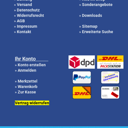
Versand
Sonderangebote
»
»
Datenschutz
»
Widerrufsrecht
Downloads
»
»
AGB
»
Impressum
Sitemap
»
»
Kontakt
Erweiterte Suche
»
»
Ihr Konto
Konto erstellen
»
Anmelden
»
Merkzettel
»
Warenkorb
»
Zur Kasse
»
Vertrag widerrufen
Preise innerhalb der EU inkl. ges. MwSt. und zzgl. Versand.