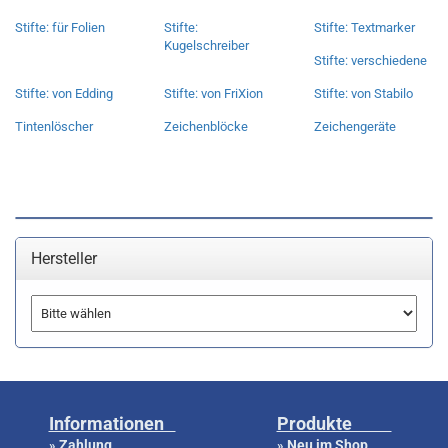
Stifte: für Folien
Stifte:
Stifte: Textmarker
Kugelschreiber
Stifte: verschiedene
Stifte: von Edding
Stifte: von FriXion
Stifte: von Stabilo
Tintenlöscher
Zeichenblöcke
Zeichengeräte
Hersteller
Informationen
Produkte
Zahlung
Neu im Shop
»
»