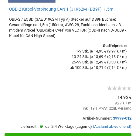
OBD-2 Kabel-Verbindung CAN 1 (J1962M - DB9F), 1.5m
OBD-2 / EOBD (SAE J1962M Typ A) Stecker auf DB9F Buchse;
Gesamtlänge ca. 1,5m (150cm); AWG 28; Funktions-identisch z.B.
mit dem Artikel "OBDcable CAN" von VECTOR (OBD-II nach D-SUB9 -
Kabel für CAN High-Speed).
Staffelpreise:
1-9 Stk. je 14,95 € (9,97 € / m)
10-24 Stk. je 13,69 € (9,13 € / m)
25-99 Stk. je 12,49 € (8,33 € / m)
ab 100 Stk. je 10,71 € (7,14 € / m)
14,95 €
9,97 € / m
inkl. 19% MwSt. zzgl.
Versand
Artikel-Nummer:
39999-012
Lieferzeit:
ca. 2-4 Werktage (Lagernd)
(Ausland abweichend)