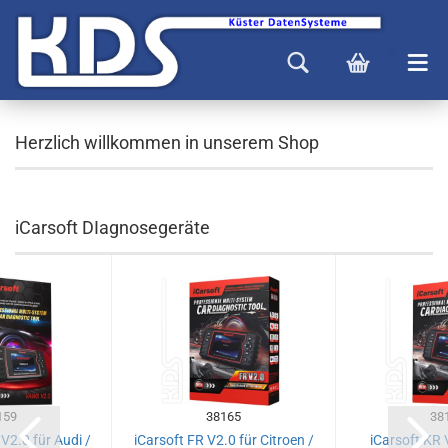
Herzlich willkommen in unserem Shop
iCarsoft DIagnosegeräte
159
38165
38
V2.0 für Audi /
iCarsoft FR V2.0 für Citroen /
iCarsoft KR V