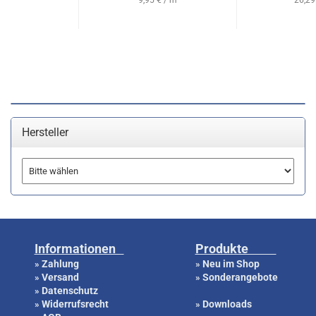
9,95 € / m
26,29
Hersteller
Informationen
Produkte
Zahlung
Neu im Shop
»
»
Versand
Sonderangebote
»
»
Datenschutz
»
Widerrufsrecht
Downloads
»
»