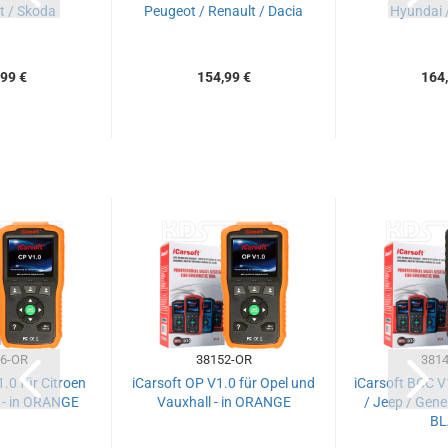
t / Skoda
Peugeot / Renault / Dacia
Hyundai 
99 €
154,99 €
164,
6-OR
38152-OR
3814
.0 für Citroen
iCarsoft OP V1.0 für Opel und
iCarsoft BCC V1
 - in ORANGE
Vauxhall - in ORANGE
/ Jeep / Gener
BL