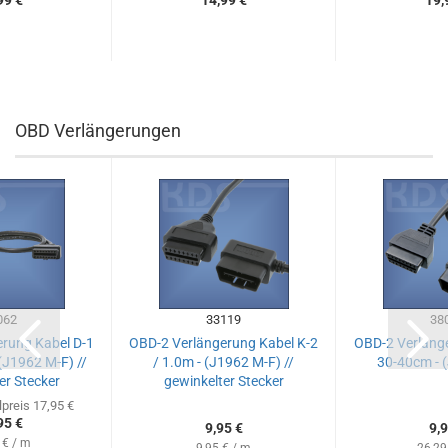
99 €
14,99 €
19,
OBD Verlängerungen
062
33119
38
rung Kabel D-1
OBD-2 Verlängerung Kabel K-2
OBD-2 Verlänge
 (J1962 M-F) //
/ 1.0m - (J1962 M-F) //
30-40cm - 
er Stecker
gewinkelter Stecker
preis 17,95 €
95 €
9,95 €
9,9
 € / m