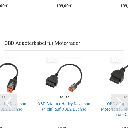
00 €
109,00 €
109,
OBD Adapterkabel für Motorräder
133
32137
32
arley Davidson
OBD Adapter Harley Davidson
OBD Adapte
 OBD2-Buchse
(4-pin) auf OBD2-Buchse
Motorrad (6-pi
Line + 