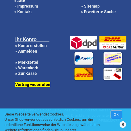
AGB
»
Impressum
Sitemap
»
»
Kontakt
Erweiterte Suche
»
»
Ihr Konto
Konto erstellen
»
Anmelden
»
Merkzettel
»
Warenkorb
»
Zur Kasse
»
Vertrag widerrufen
Preise innerhalb der EU inkl. ges. MwSt. und zzgl. Versand.
Diese Webseite verwendet Cookies.
OK
Zwischenverkauf, Irrtümer und Druckfehler vorbehalten.
Unser Shop verwendet ausschleßlich Cookies, um die
Abholungen nach Absprache möglich. WEEE-Reg.Nr. DE58038975
ordentliche Funktionsweise der Website zu gewährleisten.
Weitere Informationen finden Sie in unserer
Online Shop by
Gambio.de
|| Content by Küster DatenSysteme © 2026