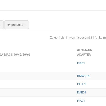
64 pro Seite
Zeige
1
bis
11
(von insgesamt
11
Artikeln
GUTMANN
A MACS 40/42/50/66
ADAPTER
FIA01
BMW01a
PEU01
DAE01
FIA01