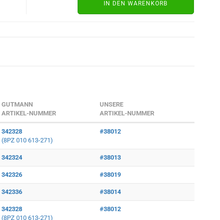
IN DEN WARENKORB
)
GUTMANN
UNSERE
ARTIKEL-NUMMER
ARTIKEL-NUMMER
342328
#38012
(8PZ 010 613-271)
342324
#38013
342326
#38019
342336
#38014
342328
#38012
(8PZ 010 613-271)