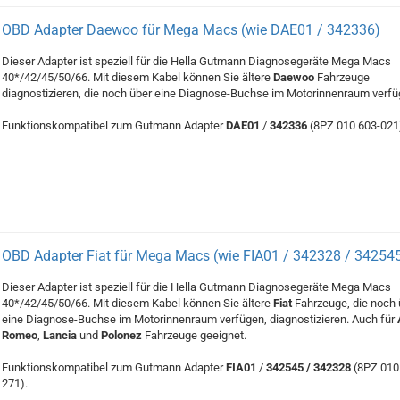
OBD Adapter Daewoo für Mega Macs (wie DAE01 / 342336)
Dieser Adapter ist speziell für die Hella Gutmann Diagnosegeräte Mega Macs
40*/42/45/50/66. Mit diesem Kabel können Sie ältere
Daewoo
Fahrzeuge
diagnostizieren, die noch über eine Diagnose-Buchse im Motorinnenraum verfü
Funktionskompatibel zum Gutmann Adapter
DAE01
/
342336
(8PZ 010 603-021
OBD Adapter Fiat für Mega Macs (wie FIA01 / 342328 / 34254
Dieser Adapter ist speziell für die Hella Gutmann Diagnosegeräte Mega Macs
40*/42/45/50/66. Mit diesem Kabel können Sie ältere
Fiat
Fahrzeuge, die noch 
eine Diagnose-Buchse im Motorinnenraum verfügen, diagnostizieren. Auch für
Romeo
,
Lancia
und
Polonez
Fahrzeuge geeignet.
Funktionskompatibel zum Gutmann Adapter
FIA01
/
342545 / 342328
(8PZ 010
271).