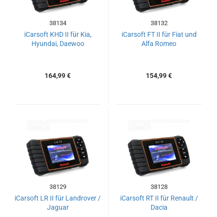
38134
38132
iCarsoft KHD II für Kia,
iCarsoft FT II für Fiat und
Hyundai, Daewoo
Alfa Romeo
164,99 €
154,99 €
38129
38128
iCarsoft LR II für Landrover /
iCarsoft RT II für Renault /
Jaguar
Dacia