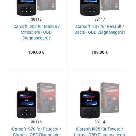
38118
38117
iCarsoft i909 für Mazda /
iCarsoft i907 für Renault /
Mitsubishi - OBD
Dacia - OBD Diagnosegerät
Diagnosegerät
109,00 €
109,00 €
38116
38114
iCarsoft i970 for Peugeot /
iCarsoft i905 für Toyota /
Citroën - OBD Diagnostic
Lexus - OBD Diagnosegerät