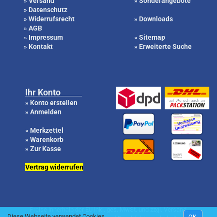
Versand
Sonderangebote
»
»
Datenschutz
»
Widerrufsrecht
Downloads
»
»
AGB
»
Impressum
Sitemap
»
»
Kontakt
Erweiterte Suche
»
»
Ihr Konto
Konto erstellen
»
Anmelden
»
Merkzettel
»
Warenkorb
»
Zur Kasse
»
Vertrag widerrufen
Preise innerhalb der EU inkl. ges. MwSt. und zzgl. Versand.
Diese Webseite verwendet Cookies.