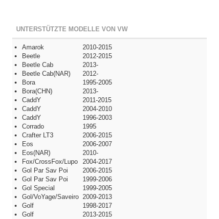
UNTERSTÜTZTE MODELLE VON VW
Amarok
2010-2015
Beetle
2012-2015
Beetle Cab
2013-
Beetle Cab(NAR)
2012-
Bora
1995-2005
Bora(CHN)
2013-
CaddY
2011-2015
CaddY
2004-2010
CaddY
1996-2003
Corrado
1995
Crafter LT3
2006-2015
Eos
2006-2007
Eos(NAR)
2010-
Fox/CrossFox/Lupo
2004-2017
Gol Par Sav Poi
2006-2015
Gol Par Sav Poi
1999-2006
Gol Special
1999-2005
Gol/VoYage/Saveiro
2009-2013
Golf
1998-2017
Golf
2013-2015