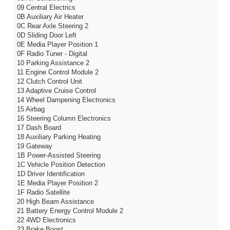
09 Central Electrics
0B Auxiliary Air Heater
0C Rear Axle Steering 2
0D Sliding Door Left
0E Media Player Position 1
0F Radio Tuner - Digital
10 Parking Assistance 2
11 Engine Control Module 2
12 Clutch Control Unit
13 Adaptive Cruise Control
14 Wheel Dampening Electronics
15 Airbag
16 Steering Column Electronics
17 Dash Board
18 Auxiliary Parking Heating
19 Gateway
1B Power-Assisted Steering
1C Vehicle Position Detection
1D Driver Identification
1E Media Player Position 2
1F Radio Satellite
20 High Beam Assistance
21 Battery Energy Control Module 2
22 4WD Electronics
23 Brake Boost