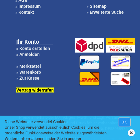
AGB
»
Impressum
Sitemap
»
»
Kontakt
Erweiterte Suche
»
»
Ihr Konto
Konto erstellen
»
Anmelden
»
Merkzettel
»
Warenkorb
»
Zur Kasse
»
Vertrag widerrufen
Preise innerhalb der EU inkl. ges. MwSt. und zzgl. Versand.
Diese Webseite verwendet Cookies.
OK
Zwischenverkauf, Irrtümer und Druckfehler vorbehalten.
Unser Shop verwendet ausschleßlich Cookies, um die
Abholungen nach Absprache möglich. WEEE-Reg.Nr. DE58038975
ordentliche Funktionsweise der Website zu gewährleisten.
Weitere Informationen finden Sie in unserer
Online Shop by
Gambio.de
|| Content by Küster DatenSysteme © 2026