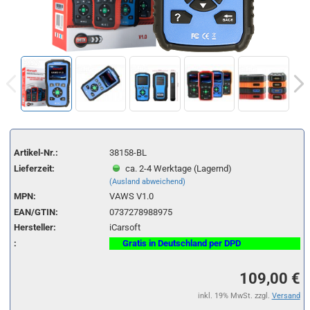
Artikel-Nr.:
38158-BL
Lieferzeit:
ca. 2-4 Werktage (Lagernd)
(Ausland abweichend)
MPN:
VAWS V1.0
EAN/GTIN:
0737278988975
Hersteller:
iCarsoft
:
Gratis in Deutschland per DPD
109,00 €
inkl. 19% MwSt. zzgl.
Versand