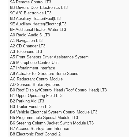
9A Remote Control LT3
9B Driver's Door Electronics LT3
9C A/C Electronics LT3
9D Auxiliary Heater(Fuel)LT3
9E Auxiliary Heater(Electric)LT3
9F Additional Heater, Water LT3
A0 Radio 'Audio 5' LT3
A1 Navigation LT3
A2 CD Changer LT3
A3 Telephone LT3
A5 Front Sensors Driver Assistance System
A6 Microphone Control Unit
A7 Infotainment Interface
A9 Actuator for Structure-Borne Sound
AC Reductant Control Module
AD Sensors Brake Systems
B0 Roof Display/Control Head (Roof Control Head) LT3
B1 Upper Operating Field LT3
B2 Parking Aid LT3
B3 Trailer Function LT3
B4 Vehicle Electrical System Control Module LT3
B5 Programmable Special Module LT3
B6 Steering Column Jacket Switch Module LT3
B7 Access Startsystem Interface
B8 Electronic Roof Control 2