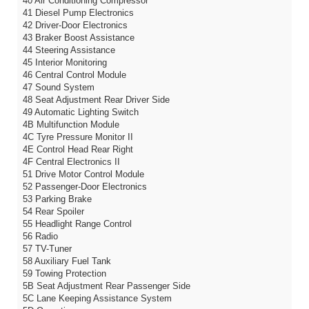
40 Air Conditioning Compressor
41 Diesel Pump Electronics
42 Driver-Door Electronics
43 Braker Boost Assistance
44 Steering Assistance
45 Interior Monitoring
46 Central Control Module
47 Sound System
48 Seat Adjustment Rear Driver Side
49 Automatic Lighting Switch
4B Multifunction Module
4C Tyre Pressure Monitor II
4E Control Head Rear Right
4F Central Electronics II
51 Drive Motor Control Module
52 Passenger-Door Electronics
53 Parking Brake
54 Rear Spoiler
55 Headlight Range Control
56 Radio
57 TV-Tuner
58 Auxiliary Fuel Tank
59 Towing Protection
5B Seat Adjustment Rear Passenger Side
5C Lane Keeping Assistance System