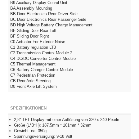
B9 Auxiliary Display Conrol Unit
BA Assembly Mounting
BB Door Electronics Rear Driver Side
BC Door Electronics Rear Passenger Side
BD High Voltage Battery Charge Management
BE Sliding Door Rear Left
BF Sliding Door Right
C0 Actuator For Exterior Noise
C1 Battery regulation LT3
C2 Transmission Control Module 2
C4 DC/DC Converter Control Module
C5 Thermal Management
C6 Battery Charger Control Module
C7 Pedestrian Protection
CB Rear Axle Steering
D0 Front Axle Lift System
SPEZIFIKATIONEN
2,8" TFT Display mit einer Auflösung von 320 x 240 Pixeln
Größe (L*B*H): 187.5mm * 101mm * 32mm
Gewicht: ca. 350g
Spannungsversorgung: 9-18 Volt