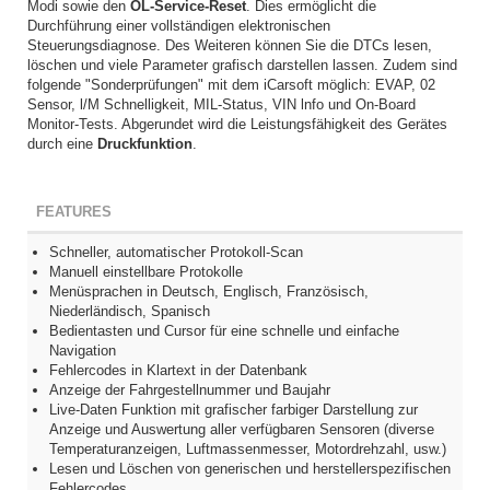
Modi sowie den
ÖL-Service-Reset
. Dies ermöglicht die
Durchführung einer vollständigen elektronischen
Steuerungsdiagnose. Des Weiteren können Sie die DTCs lesen,
löschen und viele Parameter grafisch darstellen lassen. Zudem sind
folgende "Sonderprüfungen" mit dem iCarsoft möglich: EVAP, 02
Sensor, l/M Schnelligkeit, MIL-Status, VIN lnfo und On-Board
Monitor-Tests. Abgerundet wird die Leistungsfähigkeit des Gerätes
durch eine
Druckfunktion
.
FEATURES
Schneller, automatischer Protokoll-Scan
Manuell einstellbare Protokolle
Menüsprachen in Deutsch, Englisch, Französisch,
Niederländisch, Spanisch
Bedientasten und Cursor für eine schnelle und einfache
Navigation
Fehlercodes in Klartext in der Datenbank
Anzeige der Fahrgestellnummer und Baujahr
Live-Daten Funktion mit grafischer farbiger Darstellung zur
Anzeige und Auswertung aller verfügbaren Sensoren (diverse
Temperaturanzeigen, Luftmassenmesser, Motordrehzahl, usw.)
Lesen und Löschen von generischen und herstellerspezifischen
Fehlercodes