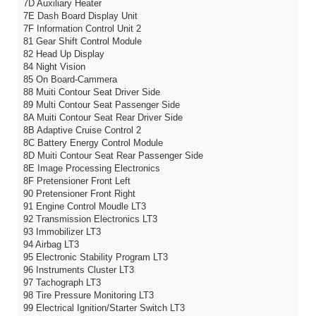
7D Auxiliary Heater
7E Dash Board Display Unit
7F Information Control Unit 2
81 Gear Shift Control Module
82 Head Up Display
84 Night Vision
85 On Board-Cammera
88 Muiti Contour Seat Driver Side
89 Multi Contour Seat Passenger Side
8A Muiti Contour Seat Rear Driver Side
8B Adaptive Cruise Control 2
8C Battery Energy Control Module
8D Muiti Contour Seat Rear Passenger Side
8E Image Processing Electronics
8F Pretensioner Front Left
90 Pretensioner Front Right
91 Engine Control Moudle LT3
92 Transmission Electronics LT3
93 Immobilizer LT3
94 Airbag LT3
95 Electronic Stability Program LT3
96 Instruments Cluster LT3
97 Tachograph LT3
98 Tire Pressure Monitoring LT3
99 Electrical Ignition/Starter Switch LT3