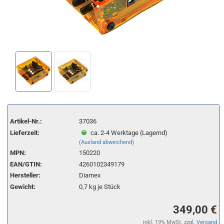
Artikel-Nr.:
37036
Lieferzeit:
ca. 2-4 Werktage (Lagernd)
(Ausland abweichend)
MPN:
150220
EAN/GTIN:
4260102349179
Hersteller:
Diamex
Gewicht:
0,7
kg je Stück
349,00 €
inkl. 19% MwSt. zzgl.
Versand