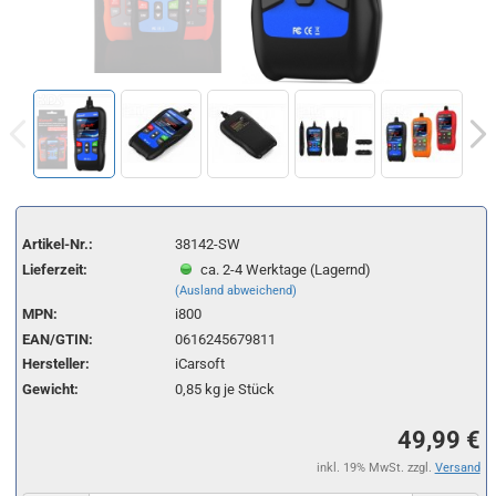
Artikel-Nr.:
38142-SW
Lieferzeit:
ca. 2-4 Werktage (Lagernd)
(Ausland abweichend)
MPN:
i800
EAN/GTIN:
0616245679811
Hersteller:
iCarsoft
Gewicht:
0,85
kg je Stück
49,99 €
inkl. 19% MwSt. zzgl.
Versand