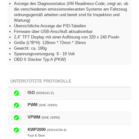
Anzeige des Diagnosestatus (I/M Readiness-Code; zeigt an, ob
die verschiedenen emissionsrelevanten Systeme am Fahrzeug
ordnungsgemäß arbeiten und bereit sind für Inspektion und
Wartung)
Übersichtliche Anzeige der PID-Tabellen
Firmware über USB-Anschluß aktualisierbar
2,4" TFT Display mit einer Auflösung von 320 x 240 Pixeln
Größe (L*B*H): 128mm * 72mm * 20mm
Gewicht: ca. 190g
Spannungsversorgung: 9 - 18 Volt
OBD II Stecker Typ A (PKW)
UNTERSTÜTZTE PROTOKOLLE
ISO
(ISO9141-2)
PWM
(SAE J1850)
VPWM
(SAE J1850)
KWP2000
(ISO14230-4)
Fast & Slow