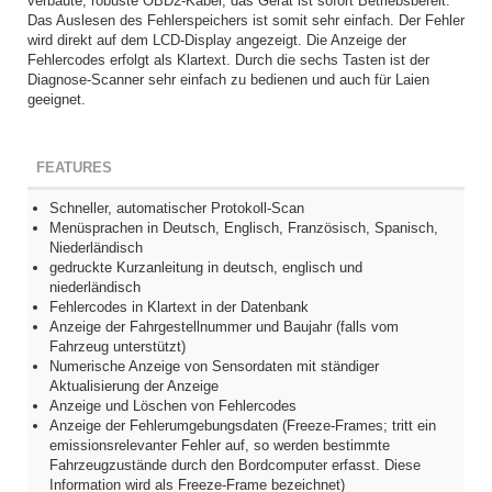
verbaute, robuste OBD2-Kabel, das Gerät ist sofort Betriebsbereit.
Das Auslesen des Fehlerspeichers ist somit sehr einfach. Der Fehler
wird direkt auf dem LCD-Display angezeigt. Die Anzeige der
Fehlercodes erfolgt als Klartext. Durch die sechs Tasten ist der
Diagnose-Scanner sehr einfach zu bedienen und auch für Laien
geeignet.
FEATURES
Schneller, automatischer Protokoll-Scan
Menüsprachen in Deutsch, Englisch, Französisch, Spanisch,
Niederländisch
gedruckte Kurzanleitung in deutsch, englisch und
niederländisch
Fehlercodes in Klartext in der Datenbank
Anzeige der Fahrgestellnummer und Baujahr (falls vom
Fahrzeug unterstützt)
Numerische Anzeige von Sensordaten mit ständiger
Aktualisierung der Anzeige
Anzeige und Löschen von Fehlercodes
Anzeige der Fehlerumgebungsdaten (Freeze-Frames; tritt ein
emissionsrelevanter Fehler auf, so werden bestimmte
Fahrzeugzustände durch den Bordcomputer erfasst. Diese
Information wird als Freeze-Frame bezeichnet)