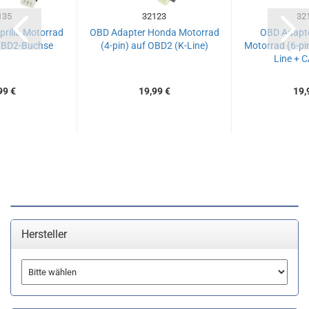
135
32123
32
rilia Motorrad
OBD Adapter Honda Motorrad
OBD Adapte
 OBD2-Buchse
(4-pin) auf OBD2 (K-Line)
Motorrad (6-pi
Line + 
99 €
19,99 €
19,
Hersteller