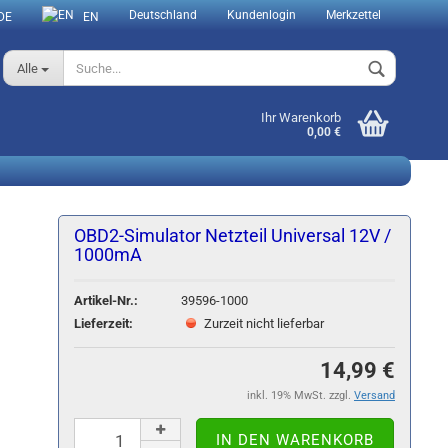
Deutschland
Kundenlogin
Merkzettel
DE
EN
Alle
Ihr Warenkorb
0,00 €
OBD2-Simulator Netzteil Universal 12V /
1000mA
Konto erstellen
Artikel-Nr.:
39596-1000
Passwort vergessen?
Lieferzeit:
Zurzeit nicht lieferbar
14,99 €
inkl. 19% MwSt. zzgl.
Versand